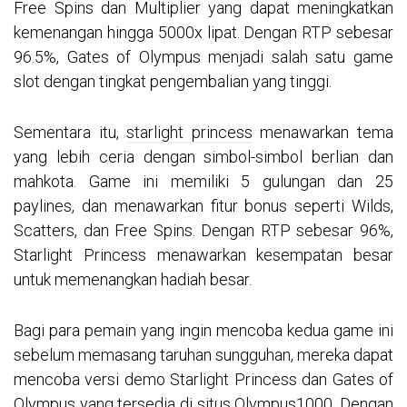
Free Spins dan Multiplier yang dapat meningkatkan
kemenangan hingga 5000x lipat. Dengan RTP sebesar
96.5%, Gates of Olympus menjadi salah satu game
slot dengan tingkat pengembalian yang tinggi.
Sementara itu,
starlight princess
menawarkan tema
yang lebih ceria dengan simbol-simbol berlian dan
mahkota. Game ini memiliki 5 gulungan dan 25
paylines, dan menawarkan fitur bonus seperti Wilds,
Scatters, dan Free Spins. Dengan RTP sebesar 96%,
Starlight Princess menawarkan kesempatan besar
untuk memenangkan hadiah besar.
Bagi para pemain yang ingin mencoba kedua game ini
sebelum memasang taruhan sungguhan, mereka dapat
mencoba versi demo Starlight Princess dan Gates of
Olympus yang tersedia di situs Olympus1000. Dengan