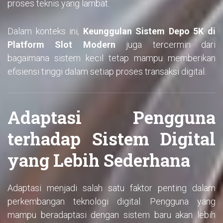
proses teknis yang lambat.
Dalam konteks ini,
Keunggulan Sistem Depo 5K di
Platform Slot Modern
juga tercermin dari
bagaimana sistem kecil tetap mampu memberikan
efisiensi tinggi dalam setiap proses transaksi digital.
Adaptasi Pengguna
terhadap Sistem Digital
yang Lebih Sederhana
Adaptasi menjadi salah satu faktor penting dalam
perkembangan teknologi digital. Pengguna yang
mampu beradaptasi dengan sistem baru akan lebih