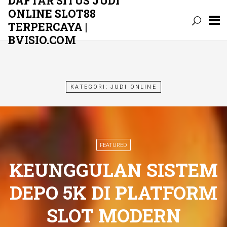
DAFTAR SITUS JUDI
ONLINE SLOT88
TERPERCAYA |
BVISIO.COM
Skip
to
content
KATEGORI:
JUDI ONLINE
FEATURED
KEUNGGULAN SISTEM
DEPO 5K DI PLATFORM
SLOT MODERN