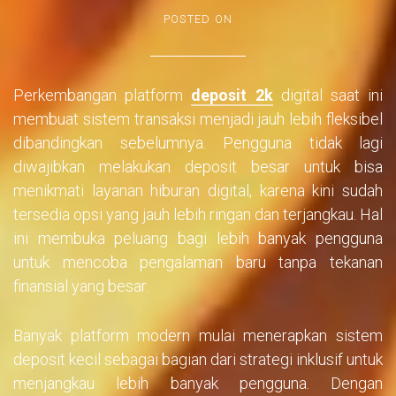
POSTED ON
Perkembangan platform
deposit 2k
digital saat ini
membuat sistem transaksi menjadi jauh lebih fleksibel
dibandingkan sebelumnya. Pengguna tidak lagi
diwajibkan melakukan deposit besar untuk bisa
menikmati layanan hiburan digital, karena kini sudah
tersedia opsi yang jauh lebih ringan dan terjangkau. Hal
ini membuka peluang bagi lebih banyak pengguna
untuk mencoba pengalaman baru tanpa tekanan
finansial yang besar.
Banyak platform modern mulai menerapkan sistem
deposit kecil sebagai bagian dari strategi inklusif untuk
menjangkau lebih banyak pengguna. Dengan