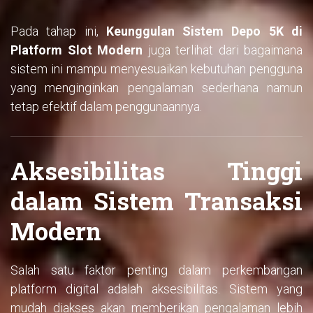
Pada tahap ini,
Keunggulan Sistem Depo 5K di
Platform Slot Modern
juga terlihat dari bagaimana
sistem ini mampu menyesuaikan kebutuhan pengguna
yang menginginkan pengalaman sederhana namun
tetap efektif dalam penggunaannya.
Aksesibilitas Tinggi
dalam Sistem Transaksi
Modern
Salah satu faktor penting dalam perkembangan
platform digital adalah aksesibilitas. Sistem yang
mudah diakses akan memberikan pengalaman lebih