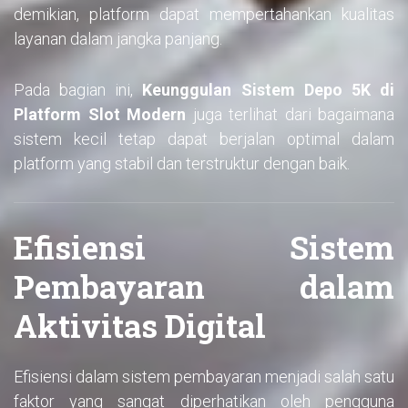
demikian, platform dapat mempertahankan kualitas
layanan dalam jangka panjang.
Pada bagian ini,
Keunggulan Sistem Depo 5K di
Platform Slot Modern
juga terlihat dari bagaimana
sistem kecil tetap dapat berjalan optimal dalam
platform yang stabil dan terstruktur dengan baik.
Efisiensi Sistem
Pembayaran dalam
Aktivitas Digital
Efisiensi dalam sistem pembayaran menjadi salah satu
faktor yang sangat diperhatikan oleh pengguna