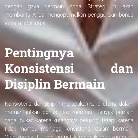
dengan gaya bermain Anda. Strategi ini akan
membantu Anda mengoptimalkan penggunaan bonus
secara lebih efektif.
Pentingnya
Konsistensi dan
Disiplin Bermain
Konsistensi dan disiplin merupakan kunci utama dalam
memanfaatkan bonus new member. Banyak pemain
gagal bukan karena kurangnya peluang, tetapi karena
tidak mampu menjaga konsistensi dalam bermain.
Oleh karena itu, penting untuk memiliki rencana yang