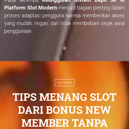
Platform Slot Modern
menjadi bagian penting dalam
proses adaptasi pengguna karena memberikan akses
yang mudah, ringan, dan tidak membebani sejak awal
penggunaan.
FEATURED
TIPS MENANG SLOT
DARI BONUS NEW
MEMBER TANPA