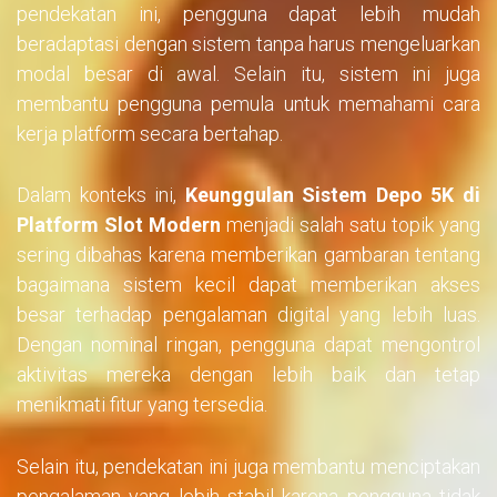
pendekatan ini, pengguna dapat lebih mudah
beradaptasi dengan sistem tanpa harus mengeluarkan
modal besar di awal. Selain itu, sistem ini juga
membantu pengguna pemula untuk memahami cara
kerja platform secara bertahap.
Dalam konteks ini,
Keunggulan Sistem Depo 5K di
Platform Slot Modern
menjadi salah satu topik yang
sering dibahas karena memberikan gambaran tentang
bagaimana sistem kecil dapat memberikan akses
besar terhadap pengalaman digital yang lebih luas.
Dengan nominal ringan, pengguna dapat mengontrol
aktivitas mereka dengan lebih baik dan tetap
menikmati fitur yang tersedia.
Selain itu, pendekatan ini juga membantu menciptakan
pengalaman yang lebih stabil karena pengguna tidak