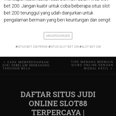
bet 200. Jangan kuatir untuk coba beberapa situs slot
bet 200 terunggul yang udah dianjurkan untuk
pengalaman bermain yang beri keuntungan dan sengit.
UNCATEGORIZED
#
SITUS BET 200 PERAK
#
SITUS SLOT BET 200
#
SLOT BET 200
Navigasi
TIPS MENANG BERMAIN
CARA MEMPERSIAPKAN
SICBO ONLINE DENGAN
DIRI SEBELUM MEMASANG
TARUHAN BOLA
MODAL KECIL
pos
DAFTAR SITUS JUDI
ONLINE SLOT88
TERPERCAYA |