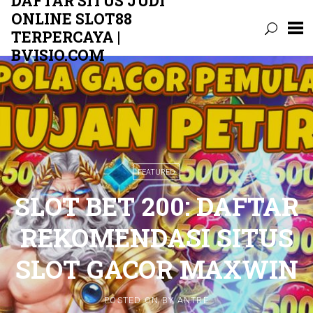
DAFTAR SITUS JUDI
ONLINE SLOT88
TERPERCAYA |
BVISIO.COM
Skip
to
content
FEATURED
SLOT BET 200: DAFTAR
REKOMENDASI SITUS
SLOT GACOR MAXWIN
POSTED ON
BY
ANTRE