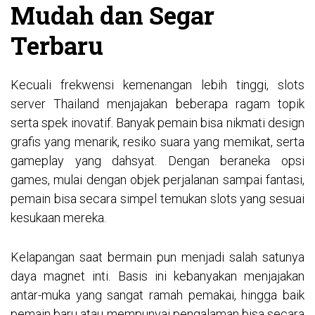
Mudah dan Segar
Terbaru
Kecuali frekwensi kemenangan lebih tinggi, slots
server Thailand menjajakan beberapa ragam topik
serta spek inovatif. Banyak pemain bisa nikmati design
grafis yang menarik, resiko suara yang memikat, serta
gameplay yang dahsyat. Dengan beraneka opsi
games, mulai dengan objek perjalanan sampai fantasi,
pemain bisa secara simpel temukan slots yang sesuai
kesukaan mereka.
Kelapangan saat bermain pun menjadi salah satunya
daya magnet inti. Basis ini kebanyakan menjajakan
antar-muka yang sangat ramah pemakai, hingga baik
pemain baru atau mempunyai pengalaman bisa secara