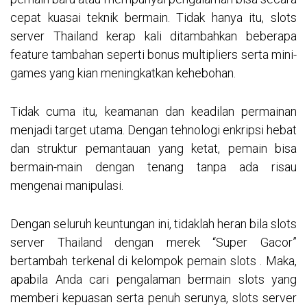
cepat kuasai teknik bermain. Tidak hanya itu, slots
server Thailand kerap kali ditambahkan beberapa
feature tambahan seperti bonus multipliers serta mini-
games yang kian meningkatkan kehebohan.
Tidak cuma itu, keamanan dan keadilan permainan
menjadi target utama. Dengan tehnologi enkripsi hebat
dan struktur pemantauan yang ketat, pemain bisa
bermain-main dengan tenang tanpa ada risau
mengenai manipulasi.
Dengan seluruh keuntungan ini, tidaklah heran bila slots
server Thailand dengan merek “Super Gacor”
bertambah terkenal di kelompok pemain slots . Maka,
apabila Anda cari pengalaman bermain slots yang
memberi kepuasan serta penuh serunya, slots server