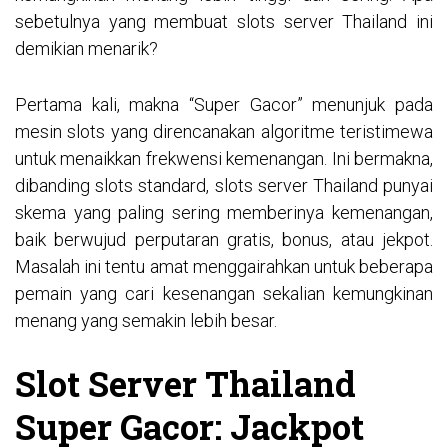
sebetulnya yang membuat slots server Thailand ini
demikian menarik?
Pertama kali, makna “Super Gacor” menunjuk pada
mesin slots yang direncanakan algoritme teristimewa
untuk menaikkan frekwensi kemenangan. Ini bermakna,
dibanding slots standard, slots server Thailand punyai
skema yang paling sering memberinya kemenangan,
baik berwujud perputaran gratis, bonus, atau jekpot.
Masalah ini tentu amat menggairahkan untuk beberapa
pemain yang cari kesenangan sekalian kemungkinan
menang yang semakin lebih besar.
Slot Server Thailand
Super Gacor: Jackpot