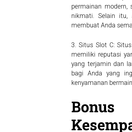
permainan modern, s
nikmati. Selain it
membuat Anda semakin
3. Situs Slot C: Si
memiliki reputasi y
yang terjamin dan la
bagi Anda yang ing
kenyamanan bermain
Bonus
Kesemp