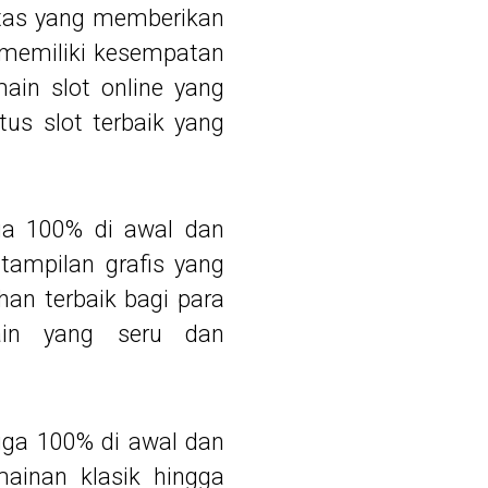
atas yang memberikan
n memiliki kesempatan
in slot online yang
us slot terbaik yang
ga 100% di awal dan
tampilan grafis yang
han terbaik bagi para
ain yang seru dan
gga 100% di awal dan
mainan klasik hingga