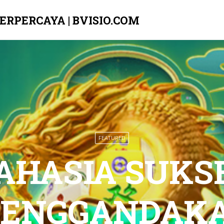
ERPERCAYA | BVISIO.COM
FEATURED
AHASIA SUKS
ENGGANDAK