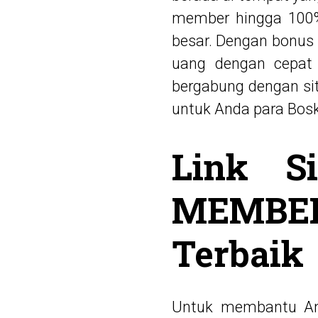
member hingga 100%
besar. Dengan bonus 
uang dengan cepat 
bergabung dengan si
untuk Anda para Bos
Link 
MEMBE
Terbaik
Untuk membantu An