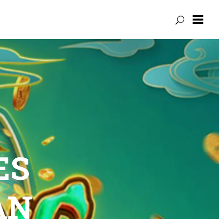
ES
AN