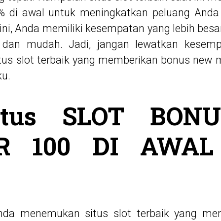
 di awal untuk meningkatkan peluang And
ini, Anda memiliki kesempatan yang lebih bes
dan mudah. Jadi, jangan lewatkan kesemp
tus slot terbaik yang memberikan bonus new 
ku.
Situs SLOT BON
R 100 DI AWAL
da menemukan situs slot terbaik yang me