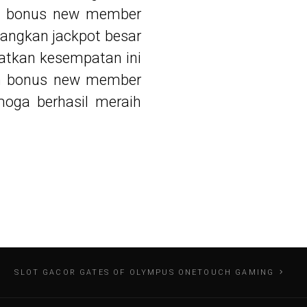
an bonus new member
angkan jackpot besar
atkan kesempatan ini
an bonus new member
oga berhasil meraih
SLOT GACOR GATES OF OLYMPUS ONETOUCH GAMING