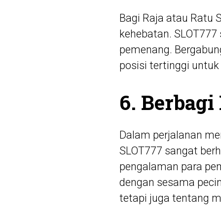
Bagi Raja atau Ratu 
kehebatan. SLOT777 
pemenang. Bergabungl
posisi tertinggi untu
6.
Berbagi
Dalam perjalanan men
SLOT777 sangat berhar
pengalaman para pem
dengan sesama pecin
tetapi juga tentang