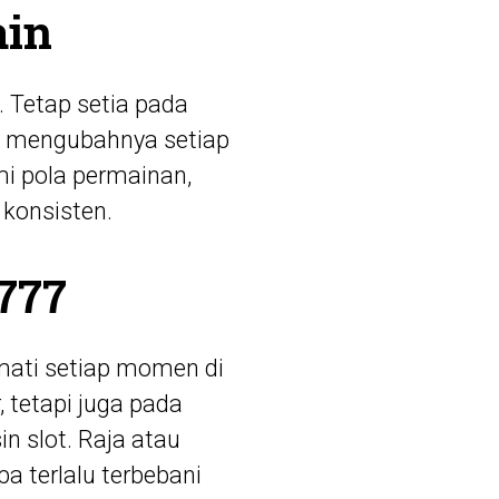
ain
. Tetap setia pada
uk mengubahnya setiap
i pola permainan,
konsisten.
777
mati setiap momen di
 tetapi juga pada
 slot. Raja atau
a terlalu terbebani