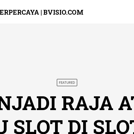
ERPERCAYA | BVISIO.COM
FEATURED
NJADI RAJA A
 SLOT DI SLO