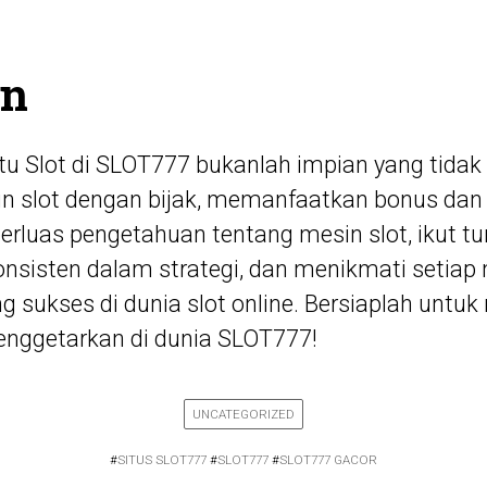
an
tu Slot di SLOT777 bukanlah impian yang tidak 
n slot dengan bijak, memanfaatkan bonus dan
rluas pengetahuan tentang mesin slot, ikut t
nsisten dalam strategi, dan menikmati setia
 sukses di dunia slot online. Bersiaplah untu
ggetarkan di dunia SLOT777!
UNCATEGORIZED
#
SITUS SLOT777
#
SLOT777
#
SLOT777 GACOR