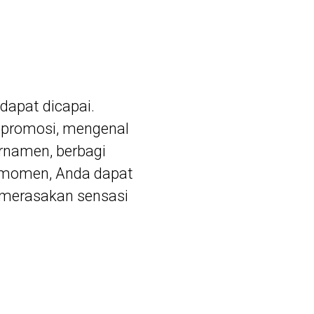
dapat dicapai.
 promosi, mengenal
urnamen, berbagi
p momen, Anda dapat
k merasakan sensasi