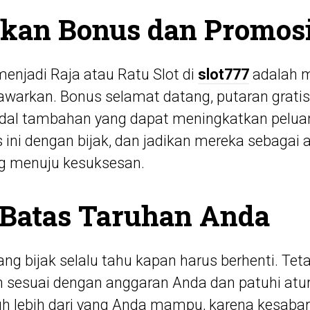
kan Bonus dan Promos
enjadi Raja atau Ratu Slot di
slot777
adalah 
awarkan. Bonus selamat datang, putaran gratis
dal tambahan yang dapat meningkatkan pelu
ini dengan bijak, dan jadikan mereka sebagai a
g menuju kesuksesan.
 Batas Taruhan Anda
ang bijak selalu tahu kapan harus berhenti. Te
 sesuai dengan anggaran Anda dan patuhi atura
uh lebih dari yang Anda mampu, karena kesaba