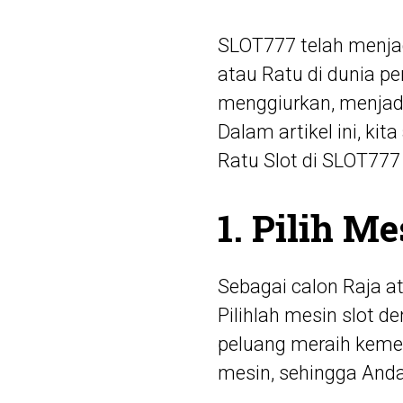
SLOT777 telah menjad
atau Ratu di dunia p
menggiurkan, menjadi
Dalam artikel ini, k
Ratu Slot di SLOT777
1.
Pilih Me
Sebagai calon Raja a
Pilihlah mesin slot 
peluang meraih kemen
mesin, sehingga Anda