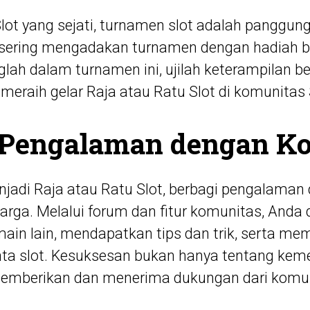
Slot yang sejati, turnamen slot adalah panggu
sering mengadakan turnamen dengan hadiah be
ah dalam turnamen ini, ujilah keterampilan be
k meraih gelar Raja atau Ratu Slot di komunita
 Pengalaman dengan K
jadi Raja atau Ratu Slot, berbagi pengalama
ga. Melalui forum dan fitur komunitas, Anda d
ain lain, mendapatkan tips dan trik, serta 
ta slot. Kesuksesan bukan hanya tentang keme
 memberikan dan menerima dukungan dari komu