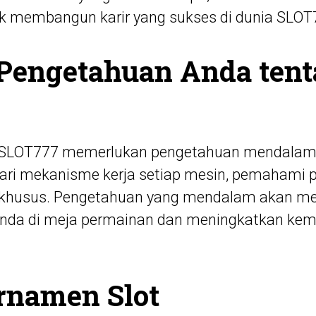
tuk membangun karir yang sukses di dunia SLOT
 Pengetahuan Anda ten
 SLOT777 memerlukan pengetahuan mendalam 
lajari mekanisme kerja setiap mesin, pemahami
l khusus. Pengetahuan yang mendalam akan m
Anda di meja permainan dan meningkatkan k
urnamen Slot