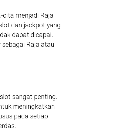
-cita menjadi Raja
slot dan jackpot yang
dak dapat dicapai.
r sebagai Raja atau
slot sangat penting.
 untuk meningkatkan
usus pada setiap
erdas.