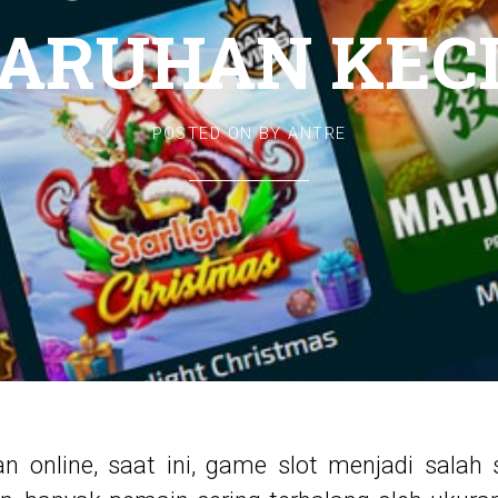
ARUHAN KEC
POSTED ON
BY
ANTRE
an online, saat ini, game slot menjadi salah