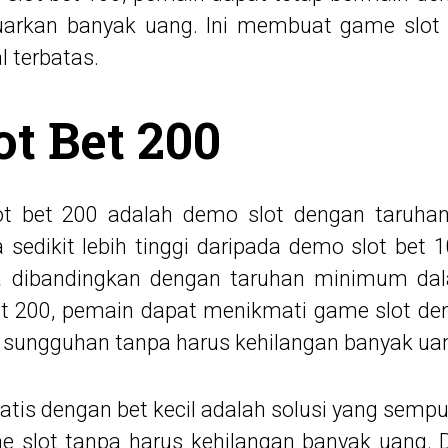
arkan banyak uang. Ini membuat game slot l
 terbatas.
t Bet 200
t bet 200 adalah demo slot dengan taruha
sedikit lebih tinggi daripada demo slot bet 1
ka dibandingkan dengan taruhan minimum da
t 200, pemain dapat menikmati game slot de
 sungguhan tanpa harus kehilangan banyak ua
atis dengan bet kecil adalah solusi yang semp
e slot tanpa harus kehilangan banyak uang. 