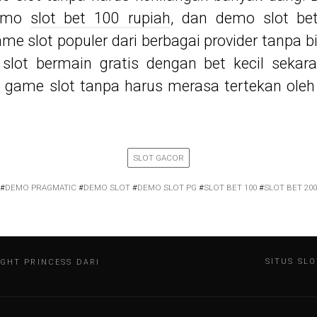
demo
slot bet 100 rupiah
, dan demo slot be
e slot populer dari berbagai provider tanpa bi
slot bermain gratis dengan bet kecil sekar
game slot tanpa harus merasa tertekan oleh
SLOT GACOR
#
DEMO PRAGMATIC
#
DEMO SLOT
#
DEMO SLOT PG
#
SLOT BET 100
#
SLOT BET 200
SITUS SL
IGHT PRINCESS DARI