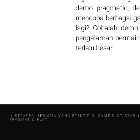
demo pragmatic, 
mencoba berbagai gam
lagi? Cobalah demo 
pengalaman bermain 
terlalu besar.
Navigasi
STRATEGI BERMAIN YANG EFEKTIF DI GAME SLOT STARL
PRAGMATIC PLAY
pos