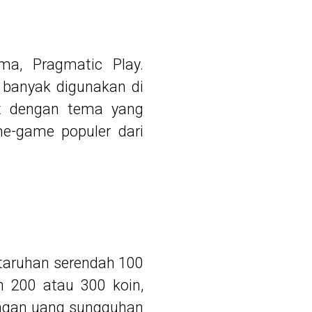
a, Pragmatic Play.
 banyak digunakan di
t dengan tema yang
-game populer dari
taruhan serendah 100
h 200 atau 300 koin,
engan uang sungguhan