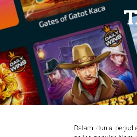
T
Dalam dunia perjudi