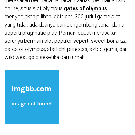
merasakan bermacam-macam variasi permainan slot
online, situs slot olympus
gates of olympus
menyediakan pilihan lebih dari 300 judul game slot
yang tidak ada duanya dari pengembang tenar dunia
seperti pragmatic play. Pemain dapat merasakan
serunya bermain slot populer seperti sweet bonanza,
gates of olympus, starlight princess, aztec gems, dan
wild west gold seketika dari rumah.