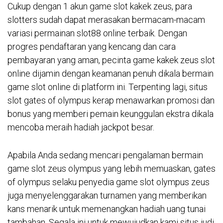
Cukup dengan 1 akun game slot kakek zeus, para
slotters sudah dapat merasakan bermacam-macam
variasi permainan slot88 online terbaik. Dengan
progres pendaftaran yang kencang dan cara
pembayaran yang aman, pecinta game kakek zeus slot
online dijamin dengan keamanan penuh dikala bermain
game slot online di platform ini. Terpenting lagi, situs
slot gates of olympus kerap menawarkan promosi dan
bonus yang memberi pemain keunggulan ekstra dikala
mencoba meraih hadiah jackpot besar.
Apabila Anda sedang mencari pengalaman bermain
game slot zeus olympus yang lebih memuaskan, gates
of olympus selaku penyedia game slot olympus zeus
juga menyelenggarakan turnamen yang memberikan
kans menarik untuk memenangkan hadiah uang tunai
tambahan. Segala ini untuk mewujudkan kami situs judi