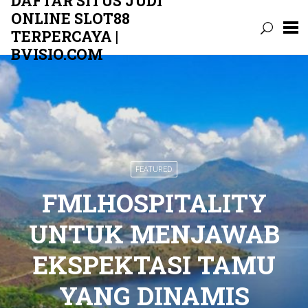
DAFTAR SITUS JUDI
ONLINE SLOT88
TERPERCAYA |
BVISIO.COM
Skip
to
content
FEATURED
FMLHOSPITALITY
UNTUK MENJAWAB
EKSPEKTASI TAMU
YANG DINAMIS