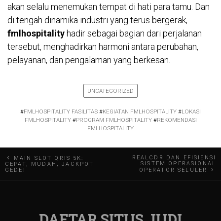
akan selalu menemukan tempat di hati para tamu. Dan
di tengah dinamika industri yang terus bergerak,
fmlhospitality
hadir sebagai bagian dari perjalanan
tersebut, menghadirkan harmoni antara perubahan,
pelayanan, dan pengalaman yang berkesan.
UNCATEGORIZED
#
FMLHOSPITALITY FASILITAS
#
KEGIATAN FMLHOSPITALITY
#
LOKASI
FMLHOSPITALITY
#
PROGRAM FMLHOSPITALITY
#
REKOMENDASI
FMLHOSPITALITY
Navigasi
REALCDR DAN EFISIENSI
MAIN SLOT QRIS 5K:
SISTEM OPERASIONAL
CEPAT, MUDAH, JACKPOT
GEDE!
OPERATOR SELULER
pos
DAFTAR SITUS JUDI