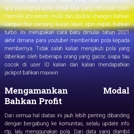
apa pentingnya pola. Untuk fitur yang diberikan pasti
memiliki arti sendiri mulai dari double changen bahkan
sampai fitur centang lewati layer, spin cepat, bahkan
turbo. Ini merupakan cara baru dimulai tahun 2021
akhir dimana para youtuber memberikan pola kepada
membernya. Tidak salah kalian mengikuti pola yang
diberikan oleh beberapa orang yang gacor, siapa tau
cocok di user ID kalian dan kalian mendapatkan
jackpot bahkan maxwin.
Mengamankan Modal
Bahkan Profit
Dari semua hal diatas ini jauh lebih penting dibanding
dengan bergabung ke komunitas, selalu update info
rtp, lalu menggunakan pola. Dari data yang diambil