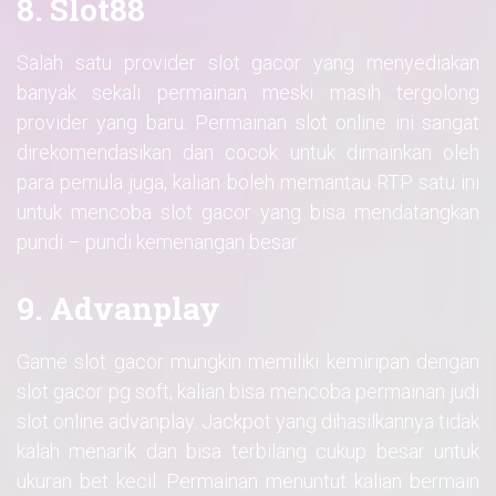
8. Slot88
Salah satu provider slot gacor yang menyediakan
banyak sekali permainan meski masih tergolong
provider yang baru. Permainan slot online ini sangat
direkomendasikan dan cocok untuk dimainkan oleh
para pemula juga, kalian boleh memantau RTP satu ini
untuk mencoba slot gacor yang bisa mendatangkan
pundi – pundi kemenangan besar.
9. Advanplay
Game slot gacor mungkin memiliki kemiripan dengan
slot gacor pg soft, kalian bisa mencoba permainan judi
slot online advanplay. Jackpot yang dihasilkannya tidak
kalah menarik dan bisa terbilang cukup besar untuk
ukuran bet kecil. Permainan menuntut kalian bermain