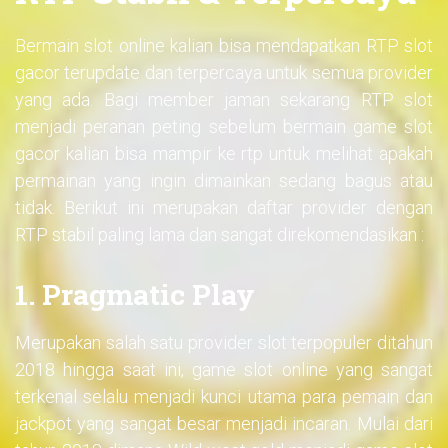
Bermain slot online kalian bisa mendapatkan RTP slot
gacor terupdate dan terpercaya untuk semua provider
yang ada. Bagi member jaman sekarang RTP slot
menjadi peranan peting sebelum bermain game slot
gacor kalian bisa mampir ke rtp untuk melihat apakah
permainan yang ingin dimainkan sedang bagus atau
tidak. Berikut ini merupakan daftar provider dengan
RTP stabil paling lama dan sangat direkomendasikan :
1. Pragmatic Play
Merupakan salah satu provider slot terpopuler ditahun
2018 hingga saat ini, game slot online yang sangat
terkenal selalu menjadi kunci utama para pemain dan
jackpot yang sangat besar menjadi incaran. Mulai dari