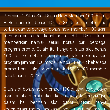
Bermain Di Situs Slot Bonus New Member 100 Resmi
– Bermain slot bonus 100 to 3x di agen slot online
terbaik dan terpercaya bonus new member 100 akan
memberikan anda keuntungan lebih. Disini kami
memberikan banyak sekali bonus dari berbagai
program promo. Selain itu, hanya di situs slot bonus
100 to 7x setiap anggota berhak mendapatkan
program jaminan 100 modal kembali. Berikut beberapa
promo bonus slot promo untuk 150 & 200 member
baru tahun ini 2023.
Situs slot bonus new member 100 di awal terpercaya
akan selalu memberikan kalian banyak keuntungan
dalam hal bermain slot gacor. Bukan hanya
kegembiraan memenangkan jackpot jutaan dalam satu