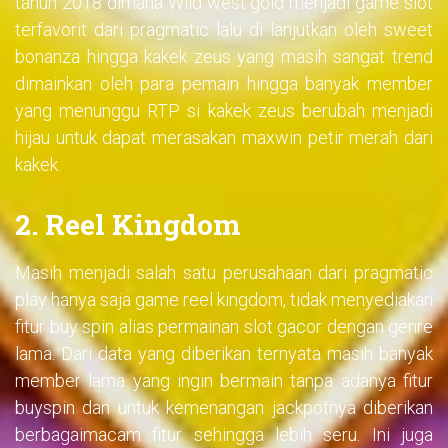
tahun 2018 dimana Wild west gold menjadi game slot
terfavorit dari pragmatic lalu di lanjutkan oleh sweet
bonanza hingga kakek zeus yang masih sangat trend
dimainkan oleh para pemain hingga banyak member
yang menunggu RTP si kakek zeus berubah menjadi
hijau untuk dapat merasakan maxwin petir merah dari
kakek.
2. Reel Kingdom
Masih menjadi salah satu perusahaan dari pragmatic
play hanya saja game reel kingdom, tidak menyediakan
fitur buy spin alias permainan slot gacor dengan genre
lama. Dari data yang diberikan ternyata masih banyak
member lama yang ingin bermain tanpa adanya fitur
buyspin dan untuk kemenangan jackpotnya diberikan
berbagaimacam fitur sehingga lebih seru. Ini juga