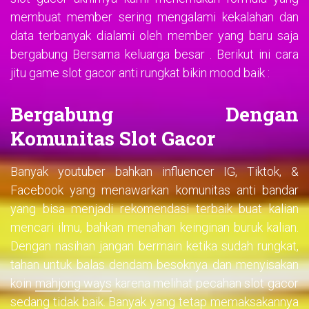
membuat member sering mengalami kekalahan dan
data terbanyak dialami oleh member yang baru saja
bergabung Bersama keluarga besar . Berikut ini cara
jitu game slot gacor anti rungkat bikin mood baik :
Bergabung Dengan
Komunitas Slot Gacor
Banyak youtuber bahkan influencer IG, Tiktok, &
Facebook yang menawarkan komunitas anti bandar
yang bisa menjadi rekomendasi terbaik buat kalian
mencari ilmu, bahkan menahan keinginan buruk kalian.
Dengan nasihan jangan bermain ketika sudah rungkat,
tahan untuk balas dendam besoknya dan menyisakan
koin
mahjong ways
karena melihat pecahan slot gacor
sedang tidak baik. Banyak yang tetap memaksakannya