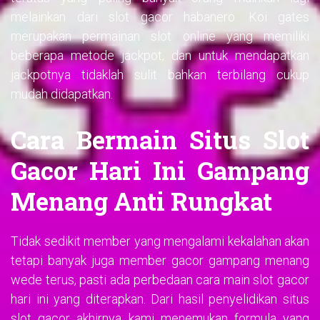
melainkan dari slot gacor habanero. Koi gates
merupakan permainan slot online yang memiliki
beberapa metode jackpot, dan untuk mendapatkan
jackpotnya tidaklah sulit bahkan terbilang cukup
mudah didapatkan.
Cara Bermain Situs Slot
Gacor Hari Ini Gampang
Menang Anti Rungkat
Tidak sedikit member yang mengalami kekalahan akan
tetapi banyak juga member gacor gampang menang
wede terus, pasti ada perbedaan cara main slot gacor
hari ini yang diterapkan. Dari hasil penyelidikan situs
slot gacor akhirnya kami menemukan formula yang