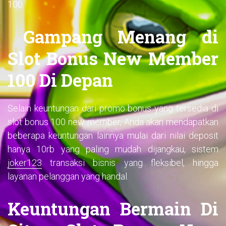
100.
Gampang Menang di
Slot Bonus New Member
100 Di Depan
Selain keuntungan dari promo bonus yang tersedia di
slot bonus 100 new member, Anda akan mendapatkan
beberapa keuntungan lainnya mulai dari nilai deposit
hanya 10rb yang paling mudah dijangkau, sistem
joker123
transaksi bisnis yang fleksibel, hingga
layanan pelanggan yang handal.
Keuntungan Bermain Di