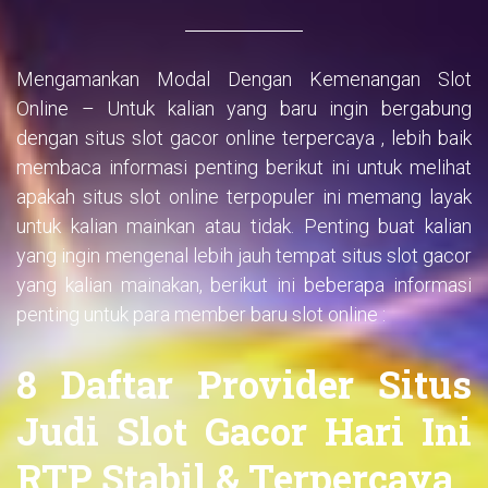
Mengamankan Modal Dengan Kemenangan Slot
Online – Untuk kalian yang baru ingin bergabung
dengan situs slot gacor online terpercaya , lebih baik
membaca informasi penting berikut ini untuk melihat
apakah situs slot online terpopuler ini memang layak
untuk kalian mainkan atau tidak. Penting buat kalian
yang ingin mengenal lebih jauh tempat situs slot gacor
yang kalian mainakan, berikut ini beberapa informasi
penting untuk para member baru slot online :
8 Daftar Provider Situs
Judi Slot Gacor Hari Ini
RTP Stabil & Terpercaya