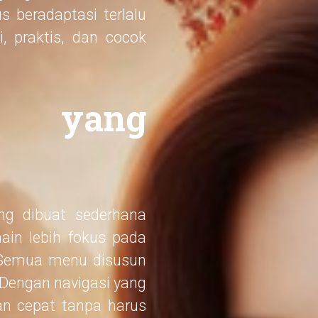
 beradaptasi terlalu
, praktis, dan cocok
a yang
ng dibuat sederhana
ain lebih fokus pada
. Semua menu disusun
 Dengan navigasi yang
an cepat tanpa harus