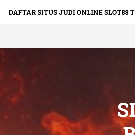
DAFTAR SITUS JUDI ONLINE SLOT88 T
Skip
to
content
S