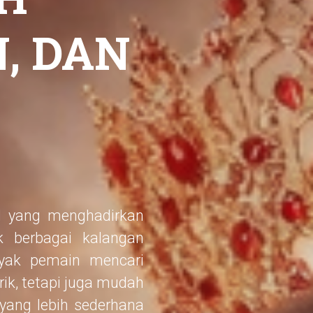
, DAN
al yang menghadirkan
k berbagai kalangan
nyak pemain mencari
k, tetapi juga mudah
yang lebih sederhana