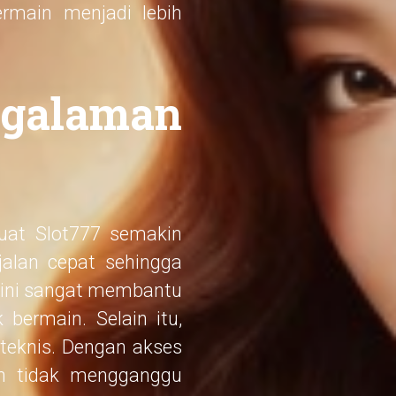
main menjadi lebih
galaman
uat Slot777 semakin
jalan cepat sehingga
 ini sangat membantu
bermain. Selain itu,
teknis. Dengan akses
dan tidak mengganggu