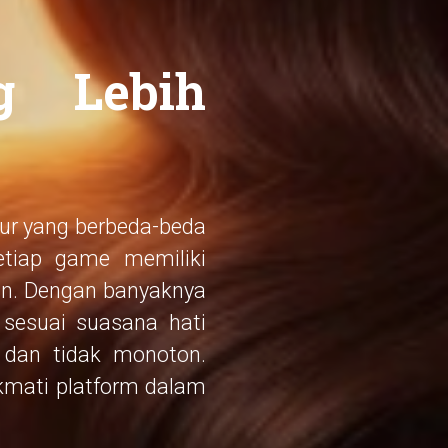
g Lebih
ur yang berbeda-beda
etiap game memiliki
an. Dengan banyaknya
 sesuai suasana hati
l dan tidak monoton.
kmati platform dalam