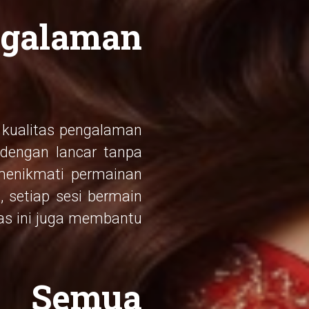
ngalaman
 kualitas pengalaman
 dengan lancar tanpa
 menikmati permainan
 setiap sesi bermain
itas ini juga membantu
k Semua