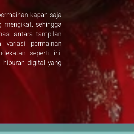
ermainan kapan saja
g mengikat, sehingga
nasi antara tampilan
n variasi permainan
ekatan seperti ini,
 hiburan digital yang