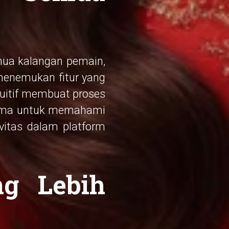
mua kalangan pemain,
enemukan fitur yang
uitif membuat proses
 lama untuk memahami
vitas dalam platform
g Lebih