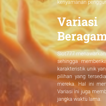
kenyamanan penggu
Varias
Beraga
Slot777 menawarkan 
sehingga memberika
karakteristik unik 
pilihan yang tersed
mereka. Hal ini men
Variasi ini juga me
jangka waktu lama.