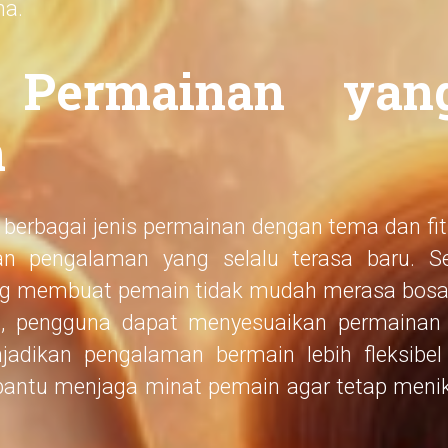
na.
i Permainan yan
m
berbagai jenis permainan dengan tema dan fit
n pengalaman yang selalu terasa baru. S
yang membuat pemain tidak mudah merasa bos
ia, pengguna dapat menyesuaikan permainan
jadikan pengalaman bermain lebih fleksibe
mbantu menjaga minat pemain agar tetap meni