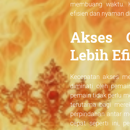
membuang waktu. K
efisien dan nyaman d
Akses 
Lebih Ef
Kecepatan akses me
diminati oleh pemai
pemain tidak perlu 
terutama bagi merek
perpindahan antar m
cepat seperti ini, 