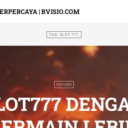
ERPERCAYA | BVISIO.COM
TAG:
SLOT 777
FEATURED
LOT777 DENG
BERMAIN LEBI