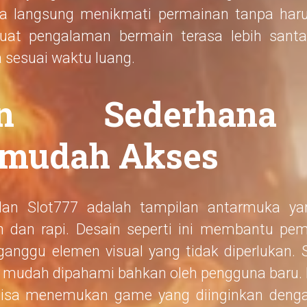
a langsung menikmati permainan tanpa harus
at pengalaman bermain terasa lebih santai
 sesuai waktu luang.
lan Sederhan
mudah Akses
lan Slot777 adalah tampilan antarmuka ya
dan rapi. Desain seperti ini membantu pem
ganggu elemen visual yang tidak diperlukan
a mudah dipahami bahkan oleh pengguna baru.
 bisa menemukan game yang diinginkan deng