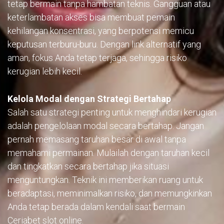
tetap bermain tanpa hambatan teknis. Gangguan atau
keterlambatan akses bisa membuat pemain
kehilangan konsentrasi, yang berpotensi memicu
keputusan terburu-buru. Dengan link alternatif yang
aman, fokus Anda tetap terjaga, sehingga risiko
kerugian lebih kecil.
Kelola Modal dengan Strategi Bertahap
Salah satu strategi penting untuk menghindari kerugian
adalah pengelolaan modal secara bertahap. Jangan
pernah memasang taruhan besar di awal tanpa
memahami permainan. Mulailah dengan taruhan kecil
dan tingkatkan secara bertahap jika situasi
menguntungkan. Teknik ini memberikan ruang untuk
beradaptasi, meminimalkan risiko, dan memungkinkan
Anda tetap berada dalam kendali saat bermain
Ceriabet slot online.