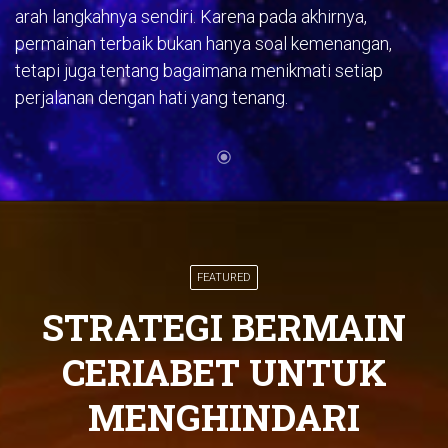
arah langkahnya sendiri. Karena pada akhirnya,
permainan terbaik bukan hanya soal kemenangan,
tetapi juga tentang bagaimana menikmati setiap
perjalanan dengan hati yang tenang.
FEATURED
STRATEGI BERMAIN
CERIABET UNTUK
MENGHINDARI