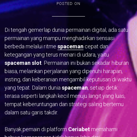
POSTED ON
Di tengah gemerlap dunia permainan digital, ada satu
permainan yang mampu menghadirkan sensasi
berbeda melalui ritme
spaceman
cepat dan
ketegangan yang terus menari di udara, yaitu
spaceman slot
. Permainan ini bukan sekadar hiburan
biasa, melainkan perjalanan yang dipenuhi harapan,
insting, dan keberanian mengambil keputusan di waktu
yang tepat. Dalam dunia
spaceman
, setiap detik
terasa seperti langkah kecil menuju langit yang luas,
tempat keberuntungan dan strategi saling bertemu
dalam satu garis takdir.
Banyak pemain di platform
Ceriabet
memahami