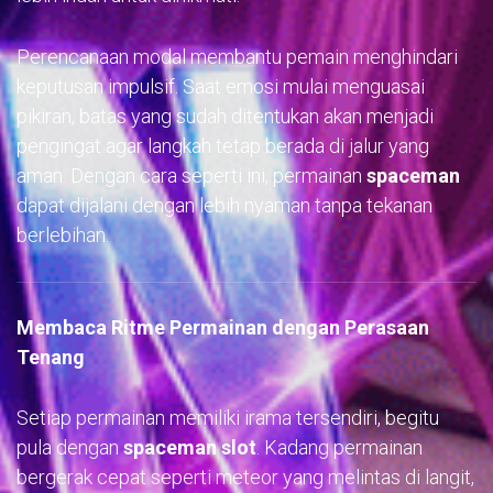
Perencanaan modal membantu pemain menghindari
keputusan impulsif. Saat emosi mulai menguasai
pikiran, batas yang sudah ditentukan akan menjadi
pengingat agar langkah tetap berada di jalur yang
aman. Dengan cara seperti ini, permainan
spaceman
dapat dijalani dengan lebih nyaman tanpa tekanan
berlebihan.
Membaca Ritme Permainan dengan Perasaan
Tenang
Setiap permainan memiliki irama tersendiri, begitu
pula dengan
spaceman slot
. Kadang permainan
bergerak cepat seperti meteor yang melintas di langit,