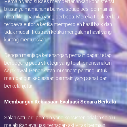
Pemain yang sukses mempertahankan konsistensi
biasanya memahami bahwa setiap sesi permainan
memiliki dinamika yang berbeda. Mereka tidak terlalu
terbawa euforia ketika memperoleh hasil baik dan
tidak mudah frustrasi ketika mengalami hasil yang
kurang memuaskan.
Dengan menjaga ketenangan, pemain dapat tetap
berpegang pada strategi yang telah direncanakan
sejak awal. Pendekatan ini sangat penting untuk
membangun kebiasaan bermain yang sehat dan
berkelanjutan.
Membangun Kebiasaan Evaluasi Secara Berkala
Salah satu ciri pemain yang konsisten adalah selalu
melakukan evaluasi terhadap aktivitas bermain