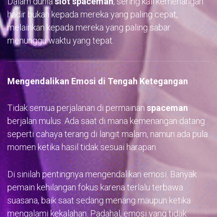
Dalam dunia
slot spaceman
, sering kali kemenangan
hadir bukan kepada mereka yang paling cepat,
melainkan kepada mereka yang paling sabar
menunggu waktu yang tepat.
Mengendalikan Emosi di Tengah Ketegangan
Tidak semua perjalanan di permainan
spaceman
berjalan mulus. Ada saat di mana kemenangan datang
seperti cahaya terang di langit malam, namun ada pula
momen ketika hasil tidak sesuai harapan.
Di sinilah pentingnya mengendalikan emosi. Banyak
pemain kehilangan fokus karena terlalu terbawa
suasana, baik saat sedang menang maupun ketika
mengalami kekalahan. Padahal, emosi yang tidak