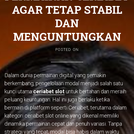
AGAR TETAP STABIL
DAN
MENGUNTUNGKAN
POSTED ON
Dalam dunia permainan digital yang semakin
berkembang, pengelolaan modal menjadi salah satu
kunci utama
ceriabet slot
untuk bertahan dan meraih
peluang keuntungan. Hal ini juga berlaku ketika
bermain di platform seperti Ceriabet, terutama dalam
kategori ceriabet slot online yang dikenal memiliki
dinamika permainan cepat dan penuh variasi. Tanpa
strategi yang tepat, modal bisa habis dalam waktu