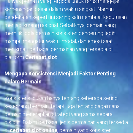
Banyak pemain yang tergoda untuk terus mengejar
kemenangan besar dalam waktu singkat. Namun,
pendekatan seperti ini sering kali membuat keputusan
menjadi kurang rasional. Sebaliknya, pemain yang
memiliki pola bermain konsisten cenderung lebih
mampu mengatur waktu, modal, dan emosi saat
menikmati berbagai permainan yang tersedia di
platform
Ceriabet slot
.
Mengapa Konsistensi Menjadi Faktor Penting
dalam Bermain
Konsistensi bukan hanya tentang seberapa sering
seseorang bermain, tetapi juga tentang bagaimana
pemain menerapkan strategi yang sama secara
disiplin. Dalam berbagai jenis permainan yang tersedia
di
ceriabet slot online
, pemain yang konsisten