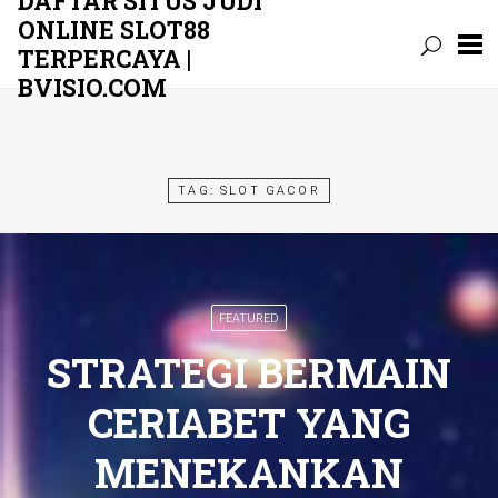
DAFTAR SITUS JUDI
ONLINE SLOT88
TERPERCAYA |
BVISIO.COM
Skip
to
content
TAG:
SLOT GACOR
FEATURED
STRATEGI BERMAIN
CERIABET YANG
MENEKANKAN